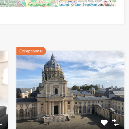
Leaflet
| ©
OpenStreetMap
contributors
Exceptionnel