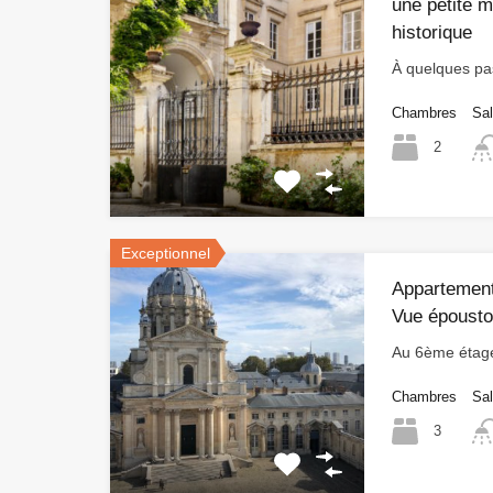
une petite m
historique
À quelques p
Chambres
Sal
2
Exceptionnel
Appartement
Vue épousto
Au 6ème étag
Chambres
Sal
3