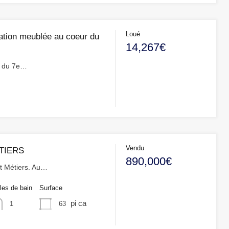
Loué
ation meublée au coeur du
14,267€
r du 7e…
Vendu
TIERS
890,000€
et Métiers. Au…
les de bain
Surface
pi ca
63
1