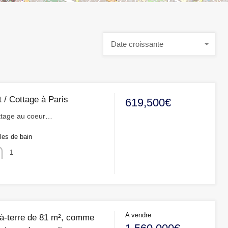
Date croissante
 / Cottage à Paris
619,500€
tage au coeur…
les de bain
1
A vendre
d-à-terre de 81 m², comme