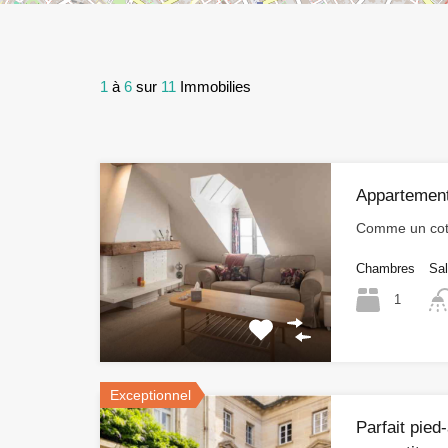
1
à
6
sur
11
Immobilies
Appartement
Comme un cot
Chambres
Sal
1
Exceptionnel
Parfait pie