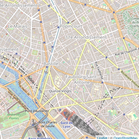
Leaflet
| ©
OpenStreetMap