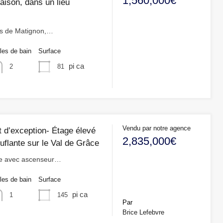
1,560,000€
aison, dans un lieu
as de Matignon,…
les de bain
Surface
pi ca
81
2
Vendu par notre agence
 d’exception- Étage élevé
2,835,000€
uflante sur le Val de Grâce
e avec ascenseur…
les de bain
Surface
pi ca
145
1
Par
Brice Lefebvre