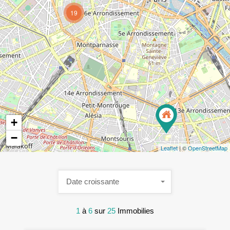
19
+
−
Leaflet
| ©
OpenStreetMap
Date croissante
1
à
6
sur
25
Immobilies