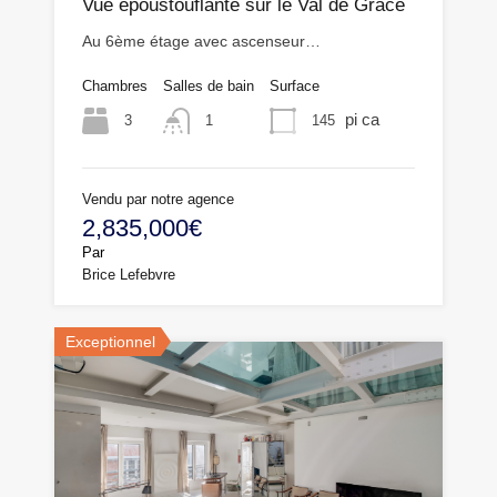
Vue époustouflante sur le Val de Grâce
Au 6ème étage avec ascenseur…
Chambres
Salles de bain
Surface
pi ca
3
145
1
Vendu par notre agence
2,835,000€
Par
Brice Lefebvre
Exceptionnel