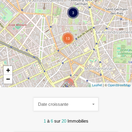
3
13
+
−
Leaflet
| ©
OpenStreetMap
Date croissante
1
à
6
sur
20
Immobilies