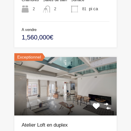
pi ca
2
81
2
A vendre
1,560,000€
Exceptionnel
Atelier Loft en duplex